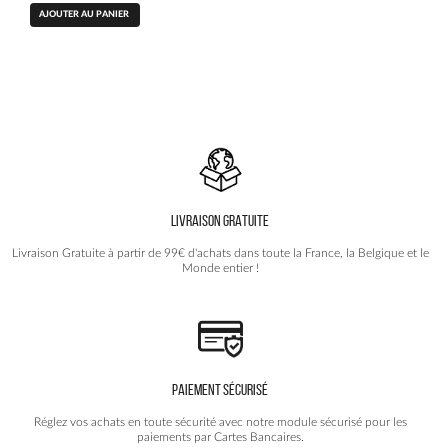
prix
prix
AJOUTER AU PANIER
initial
actuel
était :
est :
23.90€.
14.90€.
LIVRAISON GRATUITE
Livraison Gratuite à partir de 99€ d'achats dans toute la France, la Belgique et le
Monde entier !
PAIEMENT SÉCURISÉ
Réglez vos achats en toute sécurité avec notre module sécurisé pour les
paiements par Cartes Bancaires.