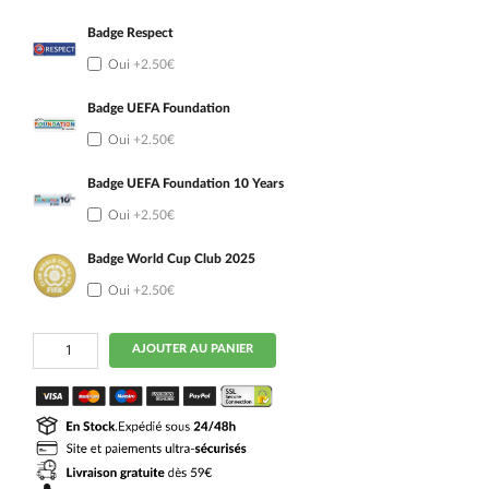
Badge Respect
Oui
+2.50€
Badge UEFA Foundation
Oui
+2.50€
Badge UEFA Foundation 10 Years
Oui
+2.50€
Badge World Cup Club 2025
Oui
+2.50€
quantité
AJOUTER AU PANIER
de
Maillot
Real
Madrid
Domicile
2026
2027
Mbappe