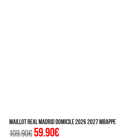
Maillot Real Madrid Domicile 2026 2027 Mbappe
59.90
€
Le
Le
109.90
€
prix
prix