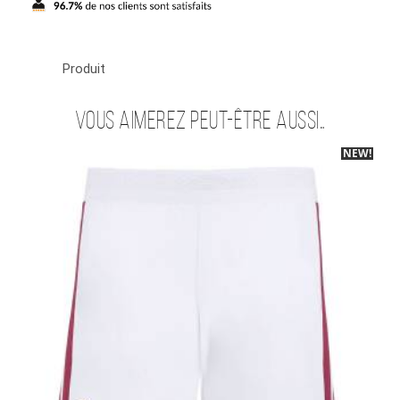
Produit
Vous aimerez peut-être aussi…
NEW!
-40%