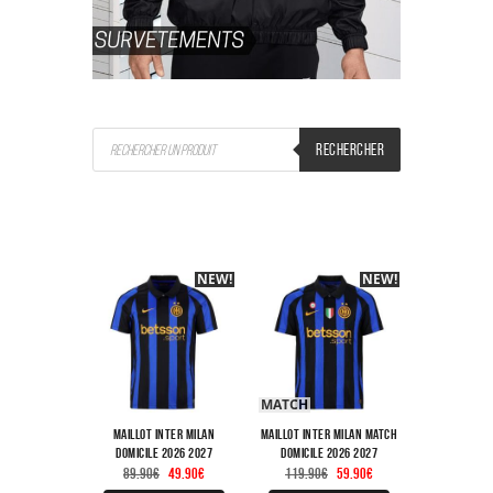
Recherche
RECHERCHER
de
produits
NEW!
-40%
NEW!
-40%
MATCH
Maillot Inter Milan
Maillot Inter Milan Match
Domicile 2026 2027
Domicile 2026 2027
Le
Le
Le
Le
89.90
€
49.90
€
119.90
€
59.90
€
prix
prix
prix
prix