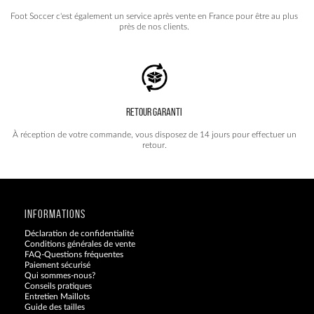
Foot Soccer c'est également un service après vente en France pour être au plus
près de nos clients.
RETOUR GARANTI
À réception de votre commande, vous disposez de 14 jours pour effectuer un
retour.
INFORMATIONS
Déclaration de confidentialité
Conditions générales de vente
FAQ-Questions fréquentes
Paiement sécurisé
Qui sommes-nous?
Conseils pratiques
Entretien Maillots
Guide des tailles