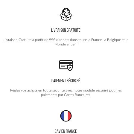
la
la
page
page
du
du
produit
produit
LIVRAISON GRATUITE
Livraison Gratuite à partir de 99€ d'achats dans toute la France, la Belgique et le
Monde entier !
PAIEMENT SÉCURISÉ
Réglez vos achats en toute sécurité avec notre module sécurisé pour les
paiements par Cartes Bancaires.
SAV EN FRANCE