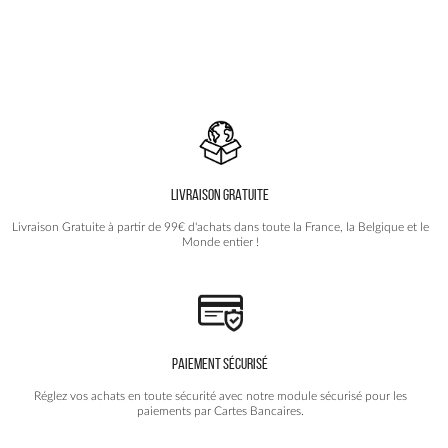
variations.
variations.
Les
Les
options
options
peuvent
peuvent
être
être
choisies
choisies
sur
sur
la
la
page
page
du
du
produit
produit
LIVRAISON GRATUITE
Livraison Gratuite à partir de 99€ d'achats dans toute la France, la Belgique et le
Monde entier !
PAIEMENT SÉCURISÉ
Réglez vos achats en toute sécurité avec notre module sécurisé pour les
paiements par Cartes Bancaires.