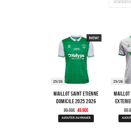
de
produits
NEW!
-40%
25/26
25/26
Maillot Saint Etienne
Maillot 
Domicile 2025 2026
Exterie
Le
Le
89.90
€
49.90
€
89.
prix
prix
Ce
initial
actuel
AJOUTER AU PANIER
AJOUT
produit
était :
est :
a
89.90€.
49.90€.
plusieurs