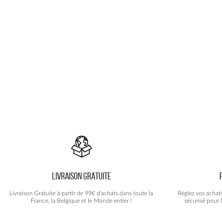
variations.
Les
options
peuvent
être
choisies
sur
la
page
du
produit
LIVRAISON GRATUITE
Livraison Gratuite à partir de 99€ d'achats dans toute la
Réglez vos achat
France, la Belgique et le Monde entier !
sécurisé pour 