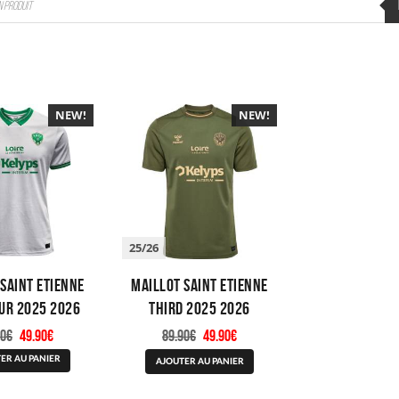
NEW!
-40%
NEW!
-40%
25/26
Saint Etienne
Maillot Saint Etienne
ur 2025 2026
Third 2025 2026
Le
Le
Le
Le
90
€
49.90
€
89.90
€
49.90
€
prix
prix
prix
prix
Ce
Ce
initial
actuel
initial
actuel
ER AU PANIER
AJOUTER AU PANIER
produit
produit
était :
est :
était :
est :
a
a
89.90€.
49.90€.
89.90€.
49.90€.
plusieurs
plusieurs