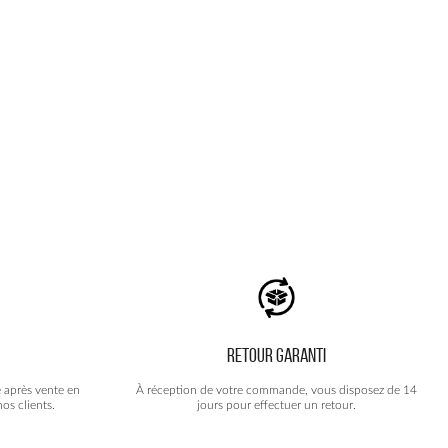
RETOUR GARANTI
e après vente en
À réception de votre commande, vous disposez de 14
os clients.
jours pour effectuer un retour.