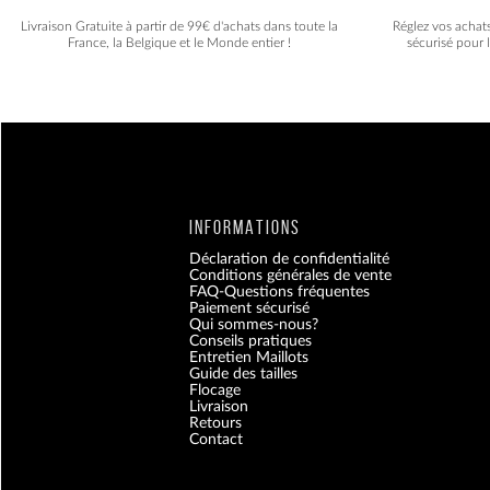
Livraison Gratuite à partir de 99€ d'achats dans toute la
Réglez vos achat
France, la Belgique et le Monde entier !
sécurisé pour 
INFORMATIONS
Déclaration de confidentialité
Conditions générales de vente
FAQ-Questions fréquentes
Paiement sécurisé
Qui sommes-nous?
Conseils pratiques
Entretien Maillots
Guide des tailles
Flocage
Livraison
Retours
Contact
Blog