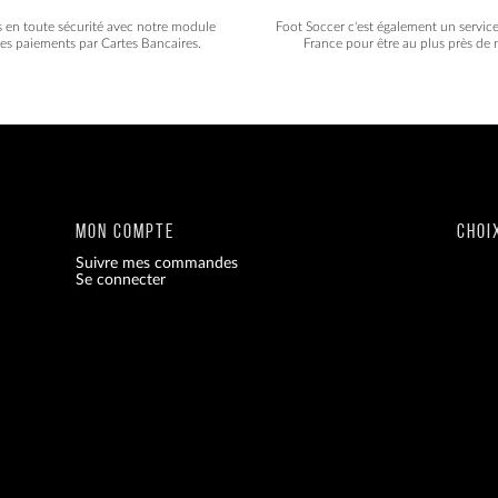
s en toute sécurité avec notre module
Foot Soccer c'est également un servic
les paiements par Cartes Bancaires.
France pour être au plus près de n
MON COMPTE
CHOI
Suivre mes commandes
Se connecter