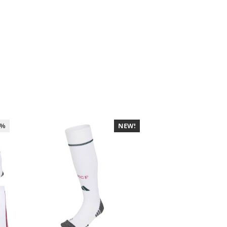
0%
NEW!
-30%