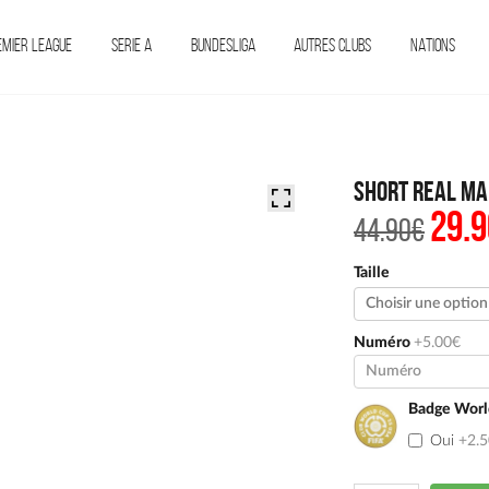
EMIER LEAGUE
SERIE A
BUNDESLIGA
AUTRES CLUBS
NATIONS
Short Real Ma
29.9
Le
44.90
€
prix
initi
était 
Taille
44.9
Numéro
+5.00€
Badge Worl
Oui
+2.