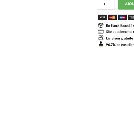
quantité
AJOU
de
Short
Real
Madrid
Domicile
2026
2027