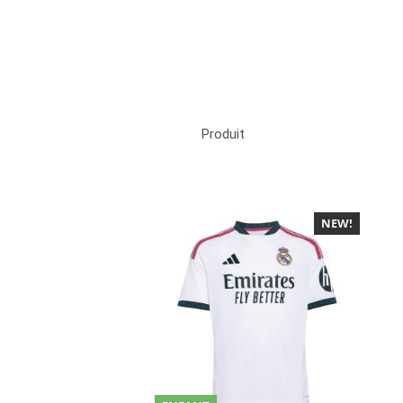
Produit
NEW!
-40%