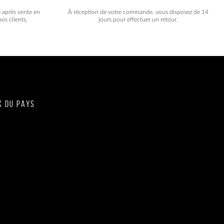
e après vente en
À réception de votre commande, vous disposez de 14
os clients.
jours pour effectuer un retour.
X DU PAYS