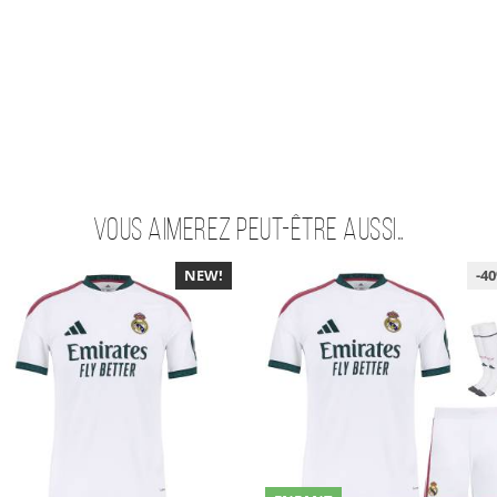
Vous aimerez peut-être aussi…
NEW!
-40%
-4