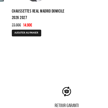
Chaussettes Real Madrid Domicile
2026 2027
Le
Le
23.90
€
14.90
€
prix
prix
AJOUTER AU PANIER
initial
actuel
était :
est :
23.90€.
14.90€.
RETOUR GARANTI