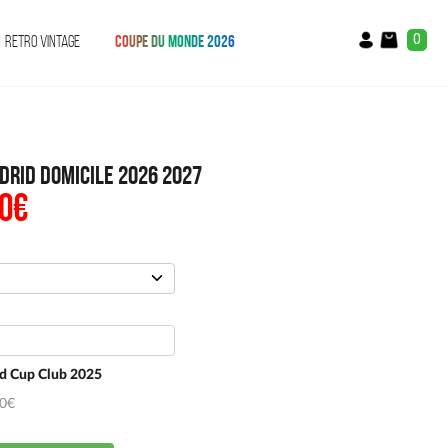
0
RETRO VINTAGE
COUPE DU MONDE 2026
drid Domicile 2026 2027
0
€
Le
prix
al
actuel
:
est :
0€.
29.90€.
d Cup Club 2025
50€