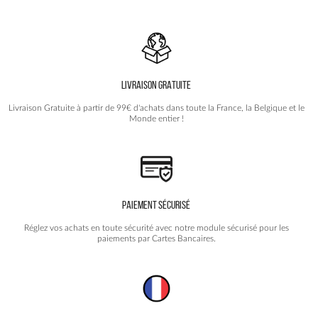
choisies
choisies
sur
sur
la
la
page
page
du
du
produit
produit
LIVRAISON GRATUITE
Livraison Gratuite à partir de 99€ d'achats dans toute la France, la Belgique et le
Monde entier !
PAIEMENT SÉCURISÉ
Réglez vos achats en toute sécurité avec notre module sécurisé pour les
paiements par Cartes Bancaires.