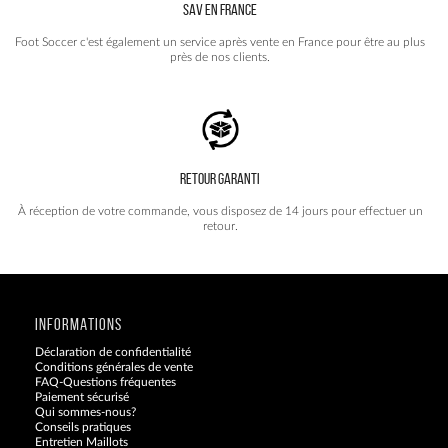
SAV EN FRANCE
Foot Soccer c'est également un service après vente en France pour être au plus
près de nos clients.
RETOUR GARANTI
À réception de votre commande, vous disposez de 14 jours pour effectuer un
retour.
INFORMATIONS
Déclaration de confidentialité
Conditions générales de vente
FAQ-Questions fréquentes
Paiement sécurisé
Qui sommes-nous?
Conseils pratiques
Entretien Maillots