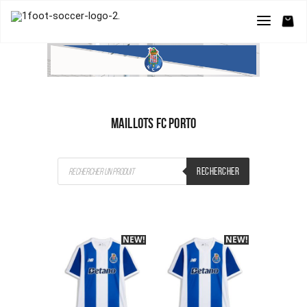
MAILLOTS FC PORTO
Recherche
RECHERCHER
de
produits
NEW!
-40%
NEW!
-40%