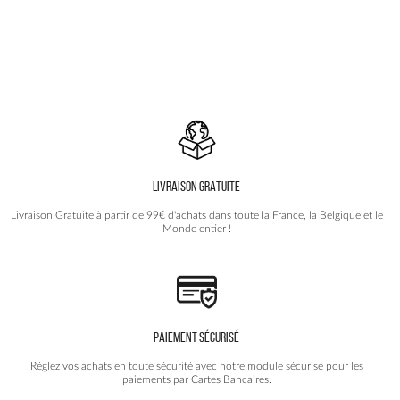
Les
Les
options
options
peuvent
peuvent
être
être
choisies
choisies
sur
sur
la
la
page
page
du
du
produit
produit
LIVRAISON GRATUITE
Livraison Gratuite à partir de 99€ d'achats dans toute la France, la Belgique et le
Monde entier !
PAIEMENT SÉCURISÉ
Réglez vos achats en toute sécurité avec notre module sécurisé pour les
paiements par Cartes Bancaires.