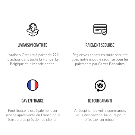
LIVRAISON GRATUITE
PAIEMENT SÉCURISÉ
Livraison Gratuite à partir de 99€
Réglez vos achats en toute sécurité
d'achats dans toute la France, la
avec notre module sécurisé pour les
Belgique et le Monde entier !
paiements par Cartes Bancaires.
SAV EN FRANCE
RETOUR GARANTI
Foot Soccer c'est également un
À réception de votre commande,
service après vente en France pour
vous disposez de 14 jours pour
être au plus près de nos clients.
effectuer un retour.