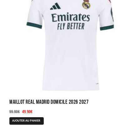
Maillot Real Madrid Domicile 2026 2027
Le
Le
99.90
€
49.90
€
prix
prix
Ce
AJOUTER AU PANIER
initial
actuel
produit
était :
est :
a
99.90€.
49.90€.
plusieurs