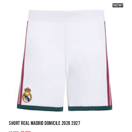
NEW!
-40%
variations.
Les
options
peuvent
être
choisies
sur
la
page
du
produit
Short Real Madrid Domicile 2026 2027