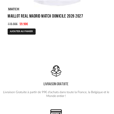
MATCH
Maillot Real Madrid Match Domicile 2026 2027
Le
Le
119.90
€
59.90
€
prix
prix
Ce
AJOUTER AU PANIER
initial
actuel
produit
était :
est :
a
119.90€.
59.90€.
plusieurs
variations.
Les
options
peuvent
être
choisies
LIVRAISON GRATUITE
sur
la
Livraison Gratuite à partir de 99€ d'achats dans toute la France, la Belgique et le
page
Monde entier !
du
produit