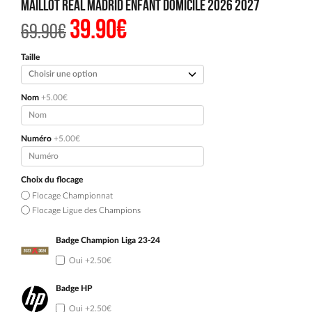
Maillot Real Madrid Enfant Domicile 2026 2027
39.90
€
Le
Le
69.90
€
prix
prix
initial
actuel
était :
est :
Taille
69.90€.
39.90€.
Nom
+5.00€
Numéro
+5.00€
Choix du flocage
Flocage Championnat
Flocage Ligue des Champions
Badge Champion Liga 23-24
Oui
+2.50€
Badge HP
Oui
+2.50€