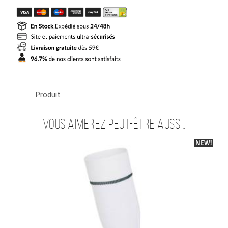
Maillot
Real
Madrid
Enfant
Domicile
2026
2027
Produit
Vous aimerez peut-être aussi…
NEW!
-30%