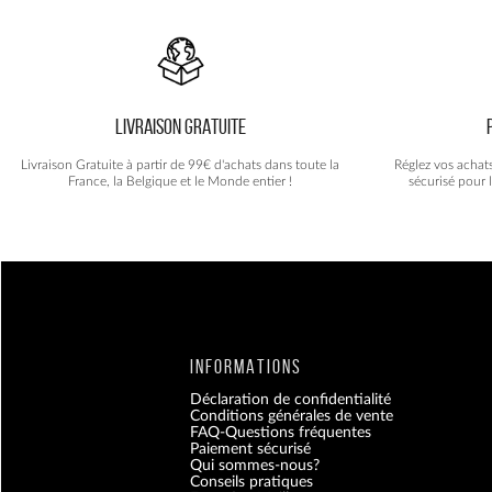
LIVRAISON GRATUITE
Livraison Gratuite à partir de 99€ d'achats dans toute la
Réglez vos achat
France, la Belgique et le Monde entier !
sécurisé pour 
INFORMATIONS
Déclaration de confidentialité
Conditions générales de vente
FAQ-Questions fréquentes
Paiement sécurisé
Qui sommes-nous?
Conseils pratiques