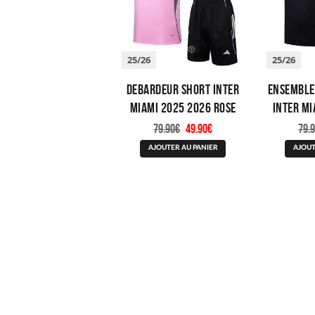
du
produit
25/26
25/26
Debardeur Short Inter
Ensemble
Miami 2025 2026 Rose
Inter Mi
Clair
Noi
Le
Le
79.90
€
49.90
€
79.
prix
prix
Ce
initial
actuel
AJOUTER AU PANIER
AJOUT
produit
était :
est :
a
79.90€.
49.90€.
plusieurs
variations.
Les
options
peuvent
être
choisies
sur
la
page
du
produit