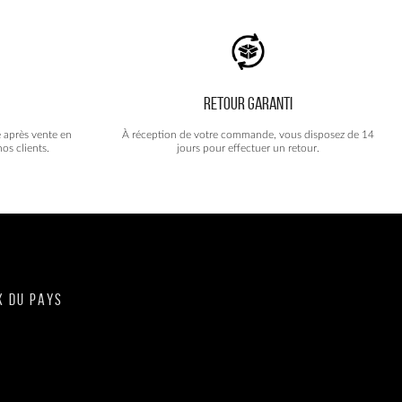
RETOUR GARANTI
e après vente en
À réception de votre commande, vous disposez de 14
os clients.
jours pour effectuer un retour.
X DU PAYS