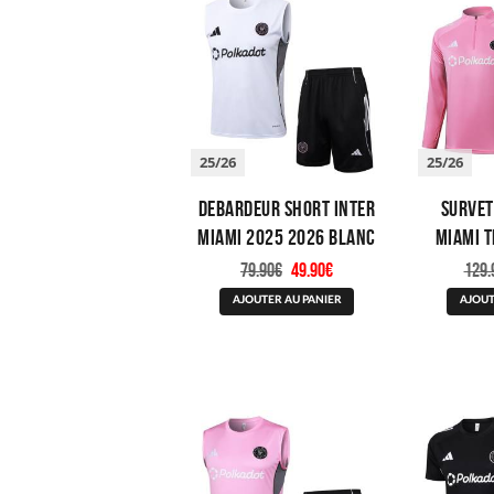
être
choisies
sur
la
page
du
produit
25/26
25/26
Debardeur Short Inter
Survet
Miami 2025 2026 Blanc
Miami T
Noir
2026 
Le
Le
79.90
€
49.90
€
129.
prix
prix
Ce
initial
actuel
AJOUTER AU PANIER
AJOUT
produit
était :
est :
a
79.90€.
49.90€.
plusieurs
variations.
Les
options
peuvent
être
choisies
sur
la
page