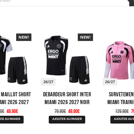
NEW!
NEW!
26/27
26/27
 Maillot Short
Debardeur Short Inter
Survetemen
ami 2026 2027
Miami 2026 2027 Noir
Miami Train
Noir
2027 R
Le
Le
Le
Le
L
90
€
49.90
€
79.90
€
49.90
€
129.90
€
7
prix
prix
prix
prix
p
Ce
Ce
initial
actuel
initial
actuel
in
ER AU PANIER
AJOUTER AU PANIER
AJOUTER AU 
produit
produit
était :
est :
était :
est :
ét
a
a
79.90€.
49.90€.
79.90€.
49.90€.
1
plusieurs
plusieurs