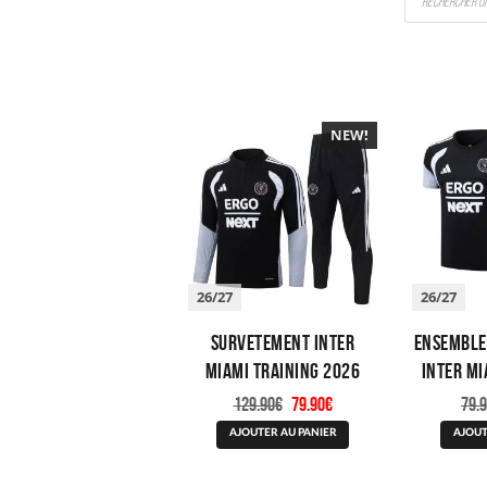
de
produits
NEW!
26/27
26/27
Survetement Inter
Ensemble
Miami Training 2026
Inter Mi
2027 Noir
Le
Le
129.90
€
79.90
€
79.
prix
prix
Ce
initial
actuel
AJOUTER AU PANIER
AJOUT
produit
était :
est :
a
129.90€.
79.90€.
plusieurs