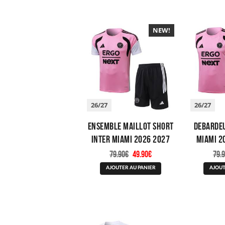
variations.
Les
options
peuvent
NEW!
être
choisies
sur
la
page
du
produit
26/27
26/27
Ensemble Maillot Short
Debardeu
Inter Miami 2026 2027
Miami 2
Rose
Le
Le
79.90
€
49.90
€
79.
prix
prix
Ce
initial
actuel
AJOUTER AU PANIER
AJOUT
produit
était :
est :
a
79.90€.
49.90€.
plusieurs
variations.
Les
options
peuvent