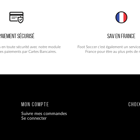
PAIEMENT SÉCURISÉ
SAV EN FRANCE
s en toute sécurité avec notre module
Foot Soccer c'est également un servic
les paiements par Cartes Bancaires.
France pour être au plus près de n
MON COMPTE
CHOI
Suivre mes commandes
Se connecter