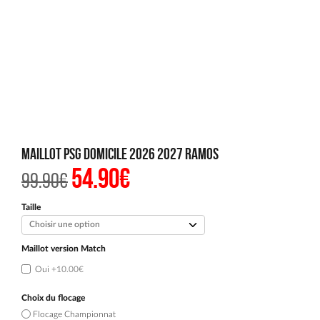
Maillot PSG Domicile 2026 2027 Ramos
54.90
€
Le
Le
99.90
€
prix
prix
initial
actuel
était :
est :
Taille
99.90€.
54.90€.
Maillot version Match
Oui
+10.00€
Choix du flocage
Flocage Championnat