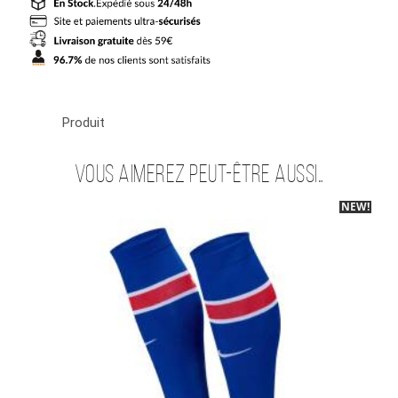
2027
Ramos
Produit
Vous aimerez peut-être aussi…
NEW!
-30%