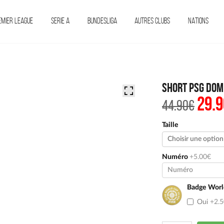
EMIER LEAGUE
SERIE A
BUNDESLIGA
AUTRES CLUBS
NATIONS
Short PSG Dom
29.9
Le
44.90
€
prix
initi
était 
Taille
44.9
Numéro
+5.00€
Badge Worl
Oui
+2.