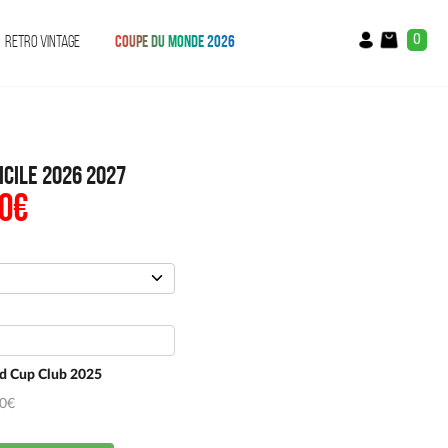
0
RETRO VINTAGE
COUPE DU MONDE 2026
icile 2026 2027
0
€
Le
prix
al
actuel
:
est :
0€.
29.90€.
d Cup Club 2025
50€