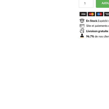
quantité
AJOU
de
Short
PSG
Domicile
2026
2027