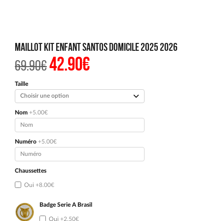
Maillot Kit Enfant Santos Domicile 2025 2026
42.90
€
Le
Le
69.90
€
prix
prix
initial
actuel
était :
est :
Taille
69.90€.
42.90€.
Nom
+5.00€
Numéro
+5.00€
Chaussettes
Oui
+8.00€
Badge Serie A Brasil
Oui
+2.50€