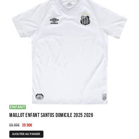
ENFANT
Maillot Enfant Santos Domicile 2025 2026
Le
Le
69.90
€
39.90
€
prix
prix
Ce
AJOUTER AU PANIER
initial
actuel