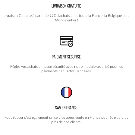
choisies
LIVRAISON GRATUITE
sur
la
Livraison Gratuite à partir de 99€ d'achats dans toute la France, la Belgique et le
page
Monde entier !
du
produit
PAIEMENT SÉCURISÉ
Réglez vos achats en toute sécurité avec notre module sécurisé pour les
paiements par Cartes Bancaires.
SAV EN FRANCE
Foot Soccer c'est également un service après vente en France pour être au plus
près de nos clients.