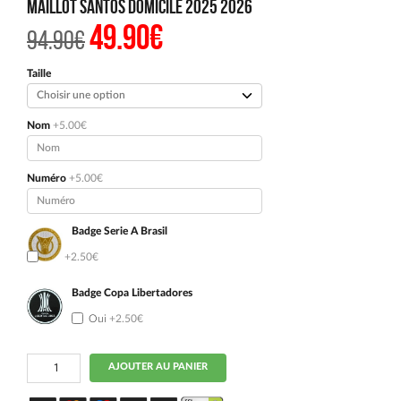
Maillot Santos Domicile 2025 2026
49.90
€
Le
Le
94.90
€
prix
prix
initial
actuel
était :
est :
Taille
94.90€.
49.90€.
Nom
+5.00€
Numéro
+5.00€
Badge Serie A Brasil
Oui
+2.50€
Badge Copa Libertadores
Oui
+2.50€
quantité
AJOUTER AU PANIER
de
Maillot
Santos