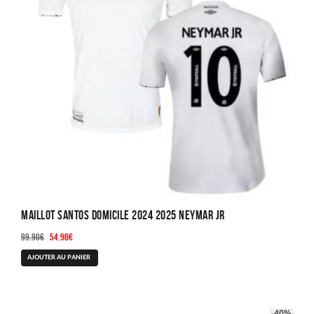
choisies
sur
la
page
du
produit
Maillot Santos Domicile 2024 2025 Neymar JR
Le
Le
99.90
€
54.90
€
prix
prix
Ce
AJOUTER AU PANIER
initial
actuel
produit
était :
est :
a
99.90€.
54.90€.
plusieurs
-40%