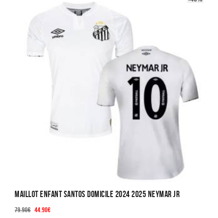
variations.
Les
options
peuvent
être
choisies
sur
la
page
du
produit
Maillot Enfant Santos Domicile 2024 2025 Neymar JR
Le
Le
79.90
€
44.90
€