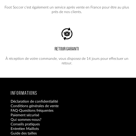
Foot Soccer c'est également un service après vente en France pour être au plus
près de nos clients.
RETOUR GARANTI
À réception de votre commande, vous disposez de 14 jours pour effectuer un
retour.
INFORMATIONS
Déclaration de confidentialité
Conditions générales de vente
FAQ-Questions fréquentes
Paiement sécurisé
Qui sommes-nous?
Conseils pratiques
Entretien Maillots
Guide des tailles