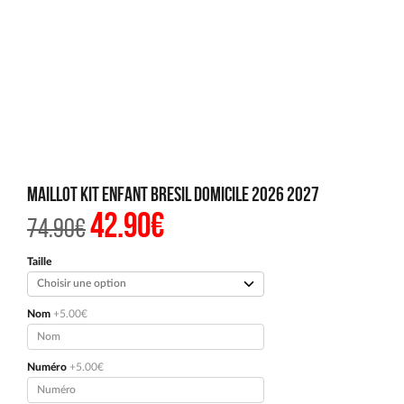
Maillot Kit Enfant Bresil Domicile 2026 2027
42.90
€
Le
Le
74.90
€
prix
prix
initial
actuel
était :
est :
Taille
74.90€.
42.90€.
Nom
+5.00€
Numéro
+5.00€