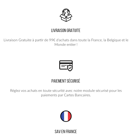
options
peuvent
être
choisies
LIVRAISON GRATUITE
sur
la
Livraison Gratuite à partir de 99€ d'achats dans toute la France, la Belgique et le
page
Monde entier !
du
produit
PAIEMENT SÉCURISÉ
Réglez vos achats en toute sécurité avec notre module sécurisé pour les
paiements par Cartes Bancaires.
SAV EN FRANCE