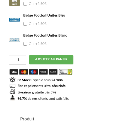
Oui
+2.50€
Badge Football Unites Bleu
Oui
+2.50€
Badge Football Unites Blanc
Oui
+2.50€
quantité
AJOUTER AU PANIER
de
Maillot
Kit
Enfant
Bresil
Domicile
2026
2027
Produit