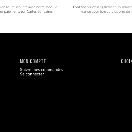
s en toute sécurité avec notre module
Foot Soccer c'est également un servic
les paiements par Cartes Bancaires.
France pour être au plus près de n
MON COMPTE
CHOI
Suivre mes commandes
Se connecter