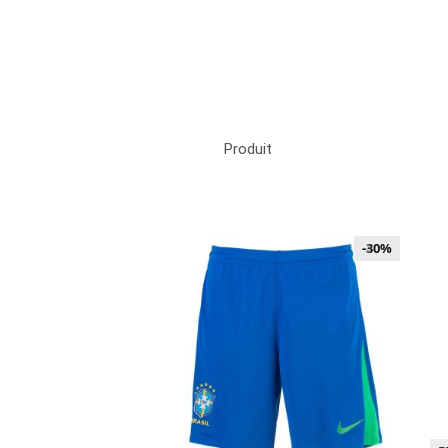
Produit
-40%
-30%