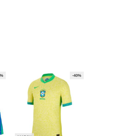
0%
-40%