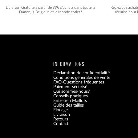
Livraison Gratuite à partir de 99€ d'achats dans toute la
Réglez vos achat
France, la Belgique et le Monde entier !
sécurisé pour 
INFORMATIONS
Déclaration de confidentialité
Conditions générales de vente
FAQ-Questions fréquentes
Paiement sécurisé
Qui sommes-nous?
Conseils pratiques
Entretien Maillots
Guide des tailles
Flocage
Livraison
Retours
Contact
Blog