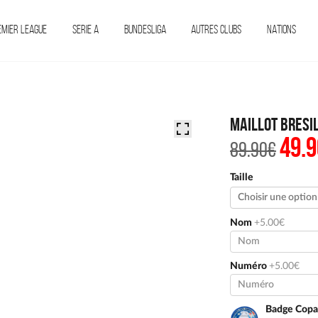
EMIER LEAGUE
SERIE A
BUNDESLIGA
AUTRES CLUBS
NATIONS
Maillot Bresi
49.9
Le
89.90
€
prix
initi
était 
Taille
89.90
Nom
+5.00€
Numéro
+5.00€
Badge Copa