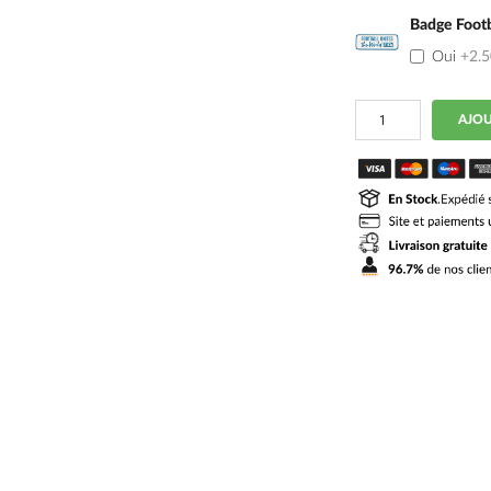
Badge Footb
Oui
+2.
quantité
AJOU
de
Maillot
Bresil
Femme
Domicile
2026
2027