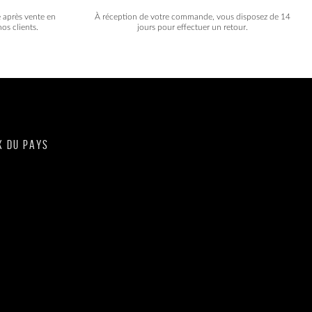
e après vente en
À réception de votre commande, vous disposez de 14
os clients.
jours pour effectuer un retour.
X DU PAYS