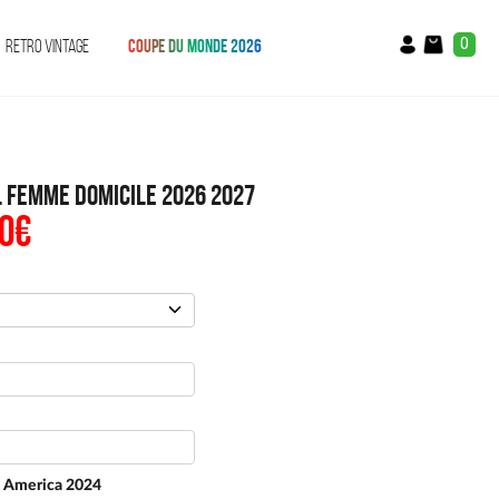
0
RETRO VINTAGE
COUPE DU MONDE 2026
l Femme Domicile 2026 2027
0
€
Le
prix
al
actuel
:
est :
€.
49.90€.
 America 2024