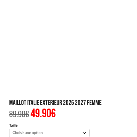
Maillot Italie Exterieur 2026 2027 Femme
49.90
€
Le
Le
89.90
€
prix
prix
initial
actuel
était :
est :
Taille
89.90€.
49.90€.