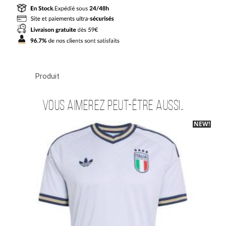
2026
2027
Femme
Produit
Vous aimerez peut-être aussi…
NEW!
-40%