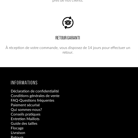
près de nos clients.
RETOUR GARANTI
À réception de votre commande, vous disposez de 14 jours pour effectuer un
retour.
INFORMATIONS
Déclaration de confidentialité
Conditions générales de vente
FAQ-Questions fréquentes
Paiement sécurisé
Qui sommes-nous?
Conseils pratiques
Entretien Maillots
Guide des tailles
Flocage
Livraison
Retours