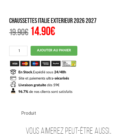
Chaussettes Italie Exterieur 2026 2027
14.90
€
Le
Le
19.90
€
prix
prix
initial
actuel
était :
est :
19.90€.
14.90€.
quantité
AJOUTER AU PANIER
de
Chaussettes
Italie
Exterieur
2026
2027
Produit
Vous aimerez peut-être aussi…