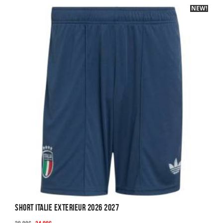
NEW!
-40%
Short Italie Exterieur 2026 2027
Le
Le