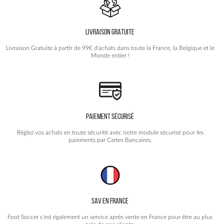
peuvent
être
choisies
LIVRAISON GRATUITE
sur
la
Livraison Gratuite à partir de 99€ d'achats dans toute la France, la Belgique et le
page
Monde entier !
du
produit
PAIEMENT SÉCURISÉ
Réglez vos achats en toute sécurité avec notre module sécurisé pour les
paiements par Cartes Bancaires.
SAV EN FRANCE
Foot Soccer c'est également un service après vente en France pour être au plus