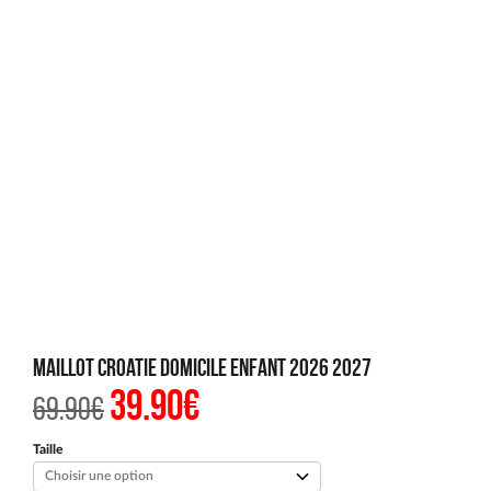
Maillot Croatie Domicile Enfant 2026 2027
39.90
€
Le
Le
69.90
€
prix
prix
initial
actuel
était :
est :
Taille
69.90€.
39.90€.