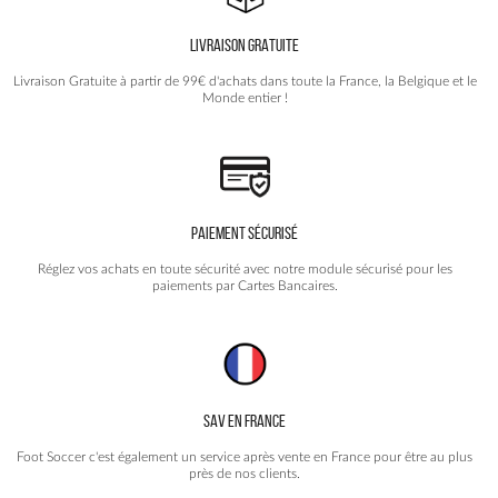
être
choisies
LIVRAISON GRATUITE
sur
la
Livraison Gratuite à partir de 99€ d'achats dans toute la France, la Belgique et le
page
Monde entier !
du
produit
PAIEMENT SÉCURISÉ
Réglez vos achats en toute sécurité avec notre module sécurisé pour les
paiements par Cartes Bancaires.
SAV EN FRANCE
Foot Soccer c'est également un service après vente en France pour être au plus
près de nos clients.