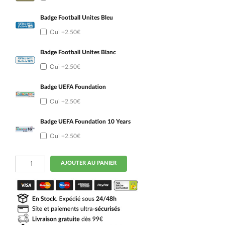
Badge Football Unites Bleu
Oui
+2.50€
Badge Football Unites Blanc
Oui
+2.50€
Badge UEFA Foundation
Oui
+2.50€
Badge UEFA Foundation 10 Years
Oui
+2.50€
quantité
AJOUTER AU PANIER
de
Maillot
Croatie
Domicile
Enfant
2026
2027