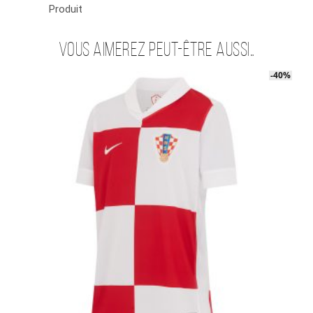
Produit
Vous aimerez peut-être aussi…
-40%
-40%