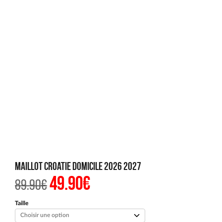
Maillot Croatie Domicile 2026 2027
49.90
€
Le
Le
89.90
€
prix
prix
initial
actuel
était :
est :
Taille
89.90€.
49.90€.