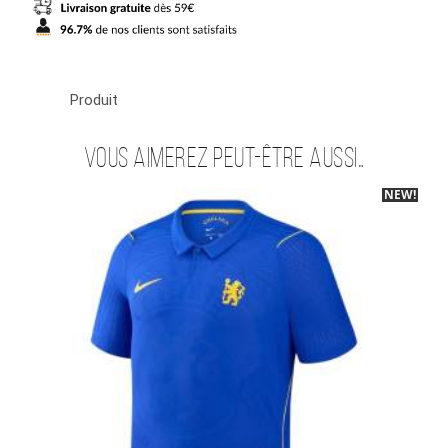
Produit
Vous aimerez peut-être aussi…
NEW!
-40%