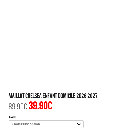
Maillot Chelsea Enfant Domicile 2026 2027
39.90
€
Le
Le
89.90
€
prix
prix
initial
actuel
était :
est :
Taille
89.90€.
39.90€.