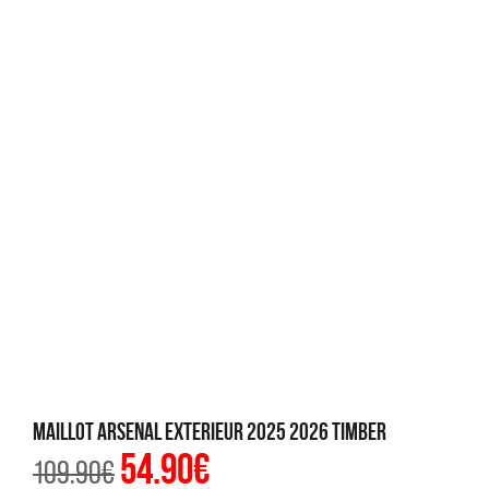
Maillot Arsenal Exterieur 2025 2026 Timber
54.90
€
Le
Le
109.90
€
prix
prix