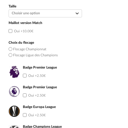
initial
actuel
était :
est :
Taille
109.90€.
54.90€.
Maillot version Match
Oui
+10.00€
Choix du flocage
Flocage Championnat
Flocage Ligue des Champions
Badge Premier League
Oui
+2.50€
Badge Premier League
Oui
+2.50€
Badge Europa League
Oui
+2.50€
Badge Champions League