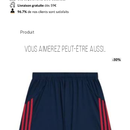
Timber
Produit
Vous aimerez peut-être aussi…
-40%
-30%