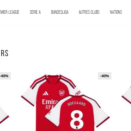
EMIER LEAGUE
SERIE A
BUNDESLIGA
AUTRES CLUBS
NATIONS
URS
-40%
-40%
-40%
-40%