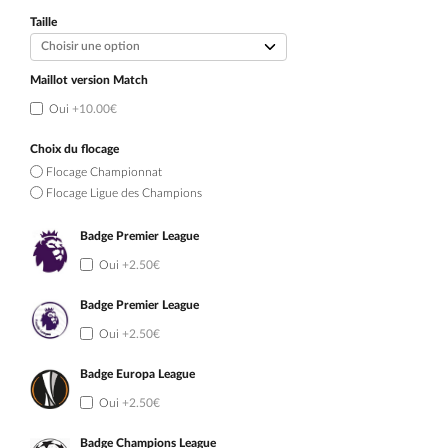
initial
actuel
était :
est :
Taille
109.90€.
54.90€.
Maillot version Match
Oui
+10.00€
Choix du flocage
Flocage Championnat
Flocage Ligue des Champions
Badge Premier League
Oui
+2.50€
Badge Premier League
Oui
+2.50€
Badge Europa League
Oui
+2.50€
Badge Champions League