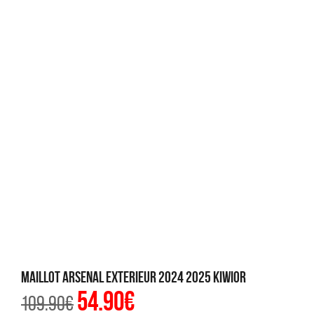
Maillot Arsenal Exterieur 2024 2025 Kiwior
54.90
€
Le
Le
109.90
€
prix
prix