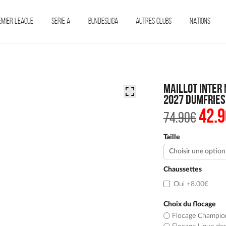
EMIER LEAGUE
SERIE A
BUNDESLIGA
AUTRES CLUBS
NATIONS
Maillot Inter 
2027 Dumfries
42.9
Le
74.90
€
prix
initi
était 
Taille
74.90
Chaussettes
Oui
+8.00€
Choix du flocage
Flocage Champio