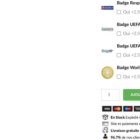
Badge Resp
Oui
+2.
Badge UEFA
Oui
+2.
Badge UEFA
Oui
+2.
Badge Worl
Oui
+2.
quantité
AJOU
de
Maillot
Inter
Milan
Kit
Enfant
Domicile
2026
2027
Dumfries