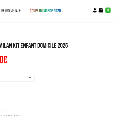
0
RETRO VINTAGE
COUPE DU MONDE 2026
Milan Kit Enfant Domicile 2026
0
€
Le
prix
al
actuel
:
est :
€.
42.90€.
nnat