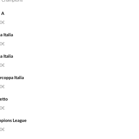
s Champions
e A
50€
 Italia
50€
 Italia
50€
coppa Italia
50€
etto
50€
pions League
50€