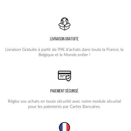
variations.
Les
options
peuvent
être
choisies
LIVRAISON GRATUITE
sur
la
Livraison Gratuite à partir de 99€ d'achats dans toute la France, la
page
Belgique et le Monde entier !
du
produit
PAIEMENT SÉCURISÉ
Réglez vos achats en toute sécurité avec notre module sécurisé
pour les paiements par Cartes Bancaires.