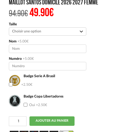
Maillot Santos Domicile 2026 2027 Femme
49.90
€
Le
Le
94.90
€
prix
prix
initial
actuel
était :
est :
Taille
94.90€.
49.90€.
Nom
+5.00€
Numéro
+5.00€
Badge Serie A Brasil
Oui
+2.50€
Badge Copa Libertadores
Oui
+2.50€
quantité
AJOUTER AU PANIER
de
Maillot
Santos