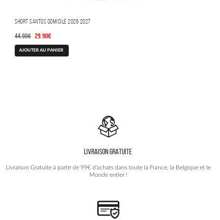
Short Santos Domicile 2026 2027
Le
Le
44.90
€
29.90
€
prix
prix
AJOUTER AU PANIER
initial
actuel
était :
est :
44.90€.
29.90€.
LIVRAISON GRATUITE
Livraison Gratuite à partir de 99€ d'achats dans toute la France, la Belgique et le
Monde entier !