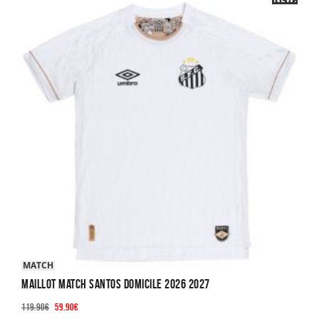
variations.
Les
options
peuvent
être
choisies
sur
la
page
du
produit
MATCH
Maillot Match Santos Domicile 2026 2027
Le
Le
119.90
€
59.90
€