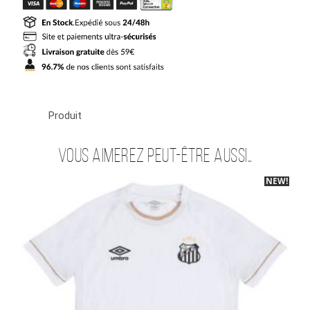
Domicile
2026
2027
Femme
Produit
Vous aimerez peut-être aussi…
NEW!
-40%