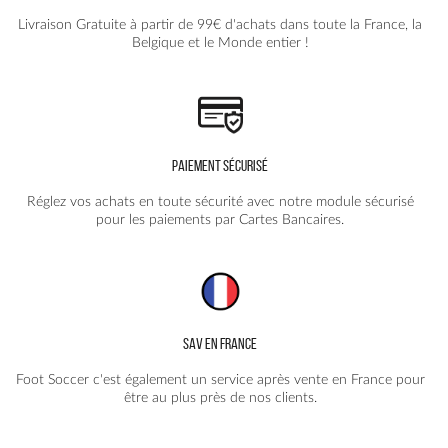
la
la
Livraison Gratuite à partir de 99€ d'achats dans toute la France, la
page
page
Belgique et le Monde entier !
du
du
produit
produit
PAIEMENT SÉCURISÉ
Réglez vos achats en toute sécurité avec notre module sécurisé
pour les paiements par Cartes Bancaires.
SAV EN FRANCE
Foot Soccer c'est également un service après vente en France pour
être au plus près de nos clients.