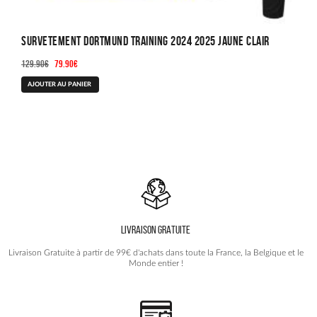
Survetement Dortmund Training 2024 2025 Jaune Clair
Le
Le
129.90
€
79.90
€
prix
prix
Ce
AJOUTER AU PANIER
initial
actuel
produit
était :
est :
a
129.90€.
79.90€.
plusieurs
variations.
Les
options
peuvent
être
choisies
LIVRAISON GRATUITE
sur
la
Livraison Gratuite à partir de 99€ d'achats dans toute la France, la Belgique et le
page
Monde entier !
du
produit