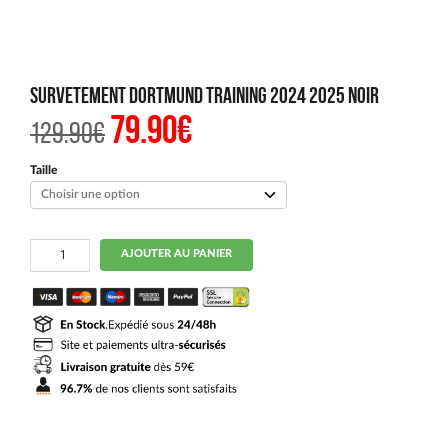
Survetement Dortmund Training 2024 2025 Noir
79.90
€
Le
Le
129.90
€
prix
prix
initial
actuel
était :
est :
Taille
129.90€.
79.90€.
quantité
AJOUTER AU PANIER
de
Survetement
Dortmund
Training
2024
2025
Noir