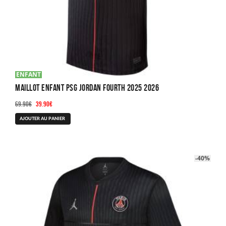
ENFANT
Maillot Enfant PSG Jordan Fourth 2025 2026
Le
Le
69.90
€
39.90
€
prix
prix
Ce
AJOUTER AU PANIER
initial
actuel
produit
était :
est :
a
69.90€.
39.90€.
plusieurs
-40%
variations.
Les
options
peuvent
être
choisies
sur