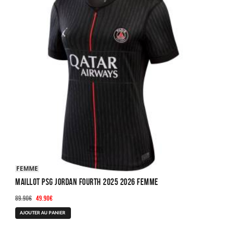
options
peuvent
être
choisies
sur
la
page
du
produit
FEMME
Maillot PSG Jordan Fourth 2025 2026 Femme
Le
Le
89.90
€
49.90
€
prix
prix
Ce
AJOUTER AU PANIER
initial
actuel
produit