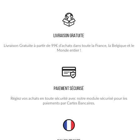
Les
options
peuvent
être
choisies
LIVRAISON GRATUITE
sur
la
Livraison Gratuite à partir de 99€ d'achats dans toute la France, la Belgique et le
page
Monde entier !
du
produit
PAIEMENT SÉCURISÉ
Réglez vos achats en toute sécurité avec notre module sécurisé pour les
paiements par Cartes Bancaires.