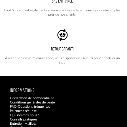
SAV EN FRANCE
Foot Soccer c'est également un service après vente en France pour être au plus
près de nos clients.
RETOUR GARANTI
À réception de votre commande, vous disposez de 14 jours pour effectuer un
retour.
INFORMATIONS
Déclaration de confidentialité
Conditions générales de vente
FAQ-Questions fréquentes
Paiement sécurisé
Qui sommes-nous?
Conseils pratiques
Entretien Maillots