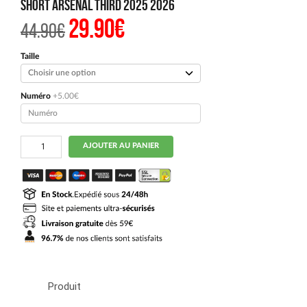
Short Arsenal Third 2025 2026
29.90
€
Le
Le
44.90
€
prix
prix
initial
actuel
était :
est :
Taille
44.90€.
29.90€.
Numéro
+5.00€
quantité
AJOUTER AU PANIER
de
Short
Arsenal
Third
2025
2026
Produit