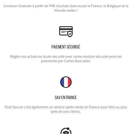
la
Livraison Gratuite à partir de 99€ d'achats dans toute la France, la Belgique et le
page
Monde entier !
du
produit
PAIEMENT SÉCURISÉ
Réglez vos achats en toute sécurité avec notre module sécurisé pour les
paiements par Cartes Bancaires.
SAV EN FRANCE
Foot Soccer c'est également un service après vente en France pour être au plus
près de nos clients.