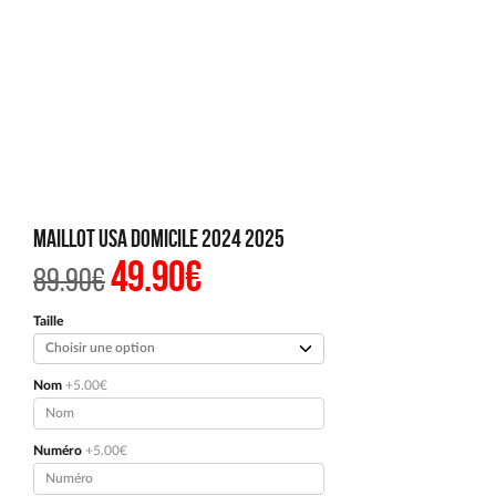
Maillot USA Domicile 2024 2025
49.90
€
Le
Le
89.90
€
prix
prix
initial
actuel
était :
est :
Taille
89.90€.
49.90€.
Nom
+5.00€
Numéro
+5.00€