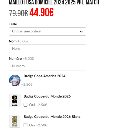
Maillot USA Domicile 2024 2025 Pre-Match
44.90
€
Le
Le
79.90
€
prix
prix
initial
actuel
était :
est :
Taille
79.90€.
44.90€.
Nom
+5.00€
Numéro
+5.00€
Badge Copa America 2024
Oui
+2.50€
Badge Coupe du Monde 2026
Oui
+2.50€
Badge Coupe du Monde 2026 Blanc
Oui
+2.50€