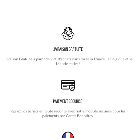
99.90€.
49.90€.
plusieurs
variations.
Les
options
peuvent
être
choisies
LIVRAISON GRATUITE
sur
la
Livraison Gratuite à partir de 99€ d'achats dans toute la France, la Belgique et le
page
Monde entier !
du
produit
PAIEMENT SÉCURISÉ
Réglez vos achats en toute sécurité avec notre module sécurisé pour les
paiements par Cartes Bancaires.