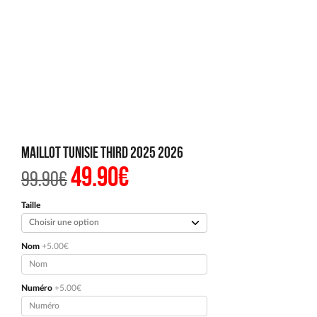
Maillot Tunisie Third 2025 2026
49.90
€
Le
Le
99.90
€
prix
prix
initial
actuel
était :
est :
Taille
99.90€.
49.90€.
Nom
+5.00€
Numéro
+5.00€