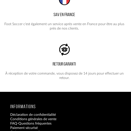
SAV EN FRANCE
Foot Soccer c'est également un service après vente en France pour être au plus
près de nos clients.
RETOUR GARANTI
À réception de votre commande, vous disposez de 14 jours pour effectuer un
retour.
INFORMATIONS
Déclaration de confidentialité
Conditions générales de vente
FAQ-Questions fréquentes
Paiement sécurisé