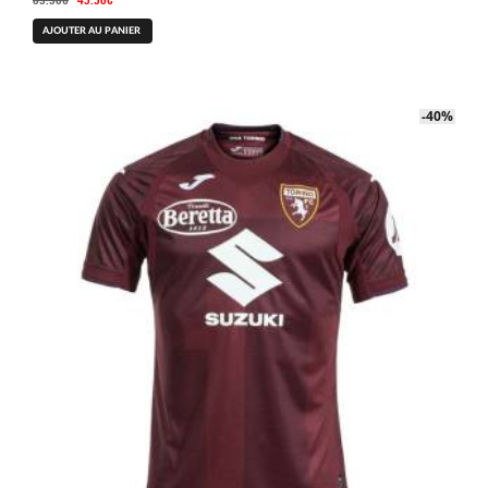
prix
prix
Ce
AJOUTER AU PANIER
initial
actuel
produit
était :
est :
a
89.90€.
49.90€.
plusieurs
-40%
-40%
variations.
Les
options
peuvent
être
choisies
sur
la
page
du
produit