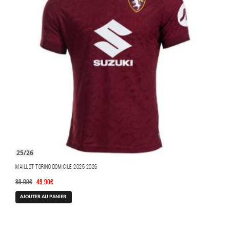
être
choisies
sur
la
page
du
produit
25/26
Maillot Torino Domicile 2025 2026
Le
Le
89.90
€
49.90
€
prix
prix
AJOUTER AU PANIER
initial
actuel
était :
est :
89.90€.
49.90€.