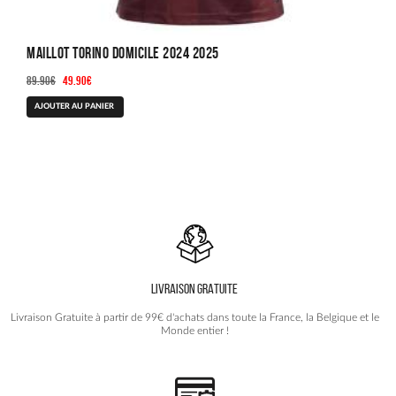
Maillot Torino Domicile 2024 2025
Le
Le
89.90
€
49.90
€
prix
prix
Ce
AJOUTER AU PANIER
initial
actuel
produit
était :
est :
a
89.90€.
49.90€.
plusieurs
variations.
Les
options
peuvent
être
choisies
LIVRAISON GRATUITE
sur
la
Livraison Gratuite à partir de 99€ d'achats dans toute la France, la Belgique et le
page
Monde entier !
du
produit