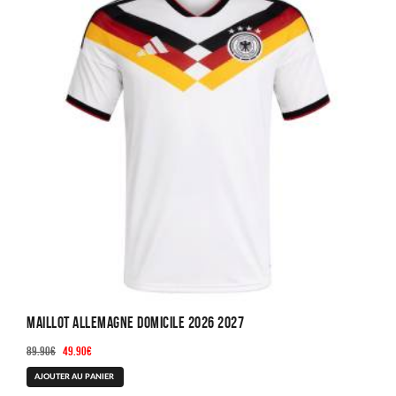
Maillot Allemagne Domicile 2026 2027
Le
Le
89.90
€
49.90
€
prix
prix
Ce
AJOUTER AU PANIER
initial
actuel
produit