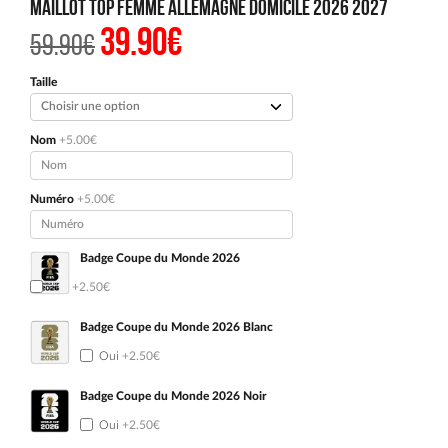
Maillot Top Femme Allemagne Domicile 2026 2027
39.90
€
Le
Le
59.90
€
prix
prix
initial
actuel
était :
est :
Taille
59.90€.
39.90€.
Nom
+5.00€
Numéro
+5.00€
Badge Coupe du Monde 2026
Oui
+2.50€
Badge Coupe du Monde 2026 Blanc
Oui
+2.50€
Badge Coupe du Monde 2026 Noir
Oui
+2.50€