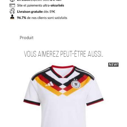
Domicile
2026
2027
Produit
Vous aimerez peut-être aussi…
NEW!
-40%