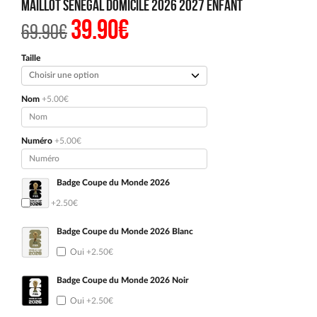
Maillot Senegal Domicile 2026 2027 Enfant
39.90
€
Le
Le
69.90
€
prix
prix
initial
actuel
était :
est :
Taille
69.90€.
39.90€.
Nom
+5.00€
Numéro
+5.00€
Badge Coupe du Monde 2026
Oui
+2.50€
Badge Coupe du Monde 2026 Blanc
Oui
+2.50€
Badge Coupe du Monde 2026 Noir
Oui
+2.50€