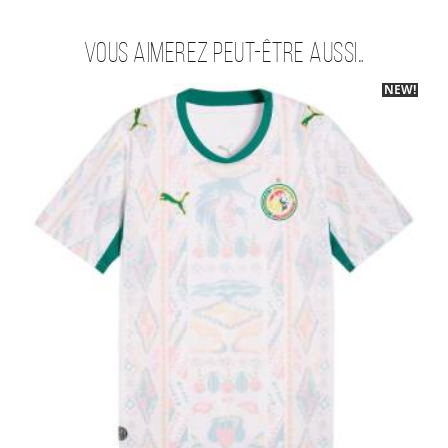
Vous aimerez peut-être aussi…
NEW!
-40%