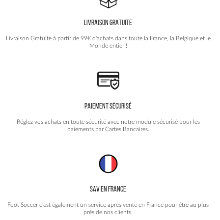
être
choisies
LIVRAISON GRATUITE
sur
la
Livraison Gratuite à partir de 99€ d'achats dans toute la France, la Belgique et le
page
Monde entier !
du
produit
PAIEMENT SÉCURISÉ
Réglez vos achats en toute sécurité avec notre module sécurisé pour les
paiements par Cartes Bancaires.
SAV EN FRANCE
Foot Soccer c'est également un service après vente en France pour être au plus
près de nos clients.