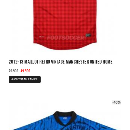
2012-13 Maillot Retro Vintage Manchester United Home
Le
Le
79.90
€
49.90
€
prix
prix
Ce
AJOUTER AU PANIER
initial
actuel
produit
était :
est :
a
79.90€.
49.90€.
plusieurs
-40%
variations.
Les
options
peuvent
être