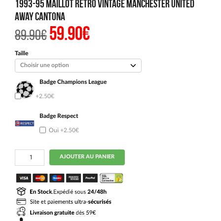
1993-95 Maillot Retro Vintage Manchester United
Away Cantona
59.90
€
Le
Le
89.90
€
prix
prix
initial
actuel
était :
est :
Taille
89.90€.
59.90€.
Badge Champions League
Oui
+2.50€
Badge Respect
Oui
+2.50€
quantité
AJOUTER AU PANIER
de
1993-
95
Maillot
Retro
Vintage
Manchester
United
Away