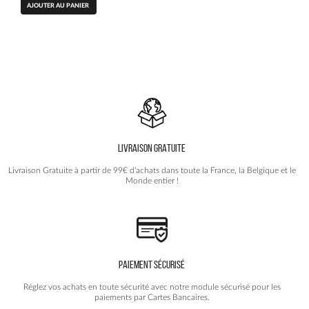
AJOUTER AU PANIER
initial
actuel
était :
est :
79.90€.
49.90€.
LIVRAISON GRATUITE
Livraison Gratuite à partir de 99€ d'achats dans toute la France, la Belgique et le
Monde entier !
PAIEMENT SÉCURISÉ
Réglez vos achats en toute sécurité avec notre module sécurisé pour les
paiements par Cartes Bancaires.