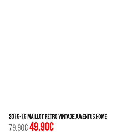
2015-16 Maillot Retro Vintage Juventus Home
49.90
€
Le
Le
79.90
€
prix
prix