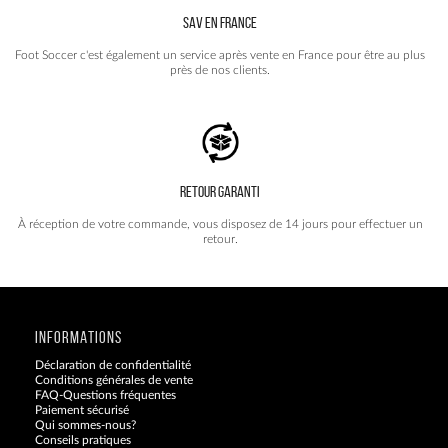
SAV EN FRANCE
Foot Soccer c'est également un service après vente en France pour être au plus
près de nos clients.
RETOUR GARANTI
À réception de votre commande, vous disposez de 14 jours pour effectuer un
retour.
INFORMATIONS
Déclaration de confidentialité
Conditions générales de vente
FAQ-Questions fréquentes
Paiement sécurisé
Qui sommes-nous?
Conseils pratiques