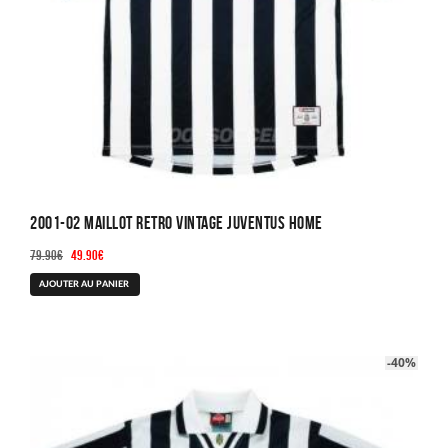
2001-02 Maillot Retro Vintage Juventus Home
Le
Le
79.90
€
49.90
€
prix
prix
Ce
AJOUTER AU PANIER
initial
actuel
produit
était :
est :
a
79.90€.
49.90€.
plusieurs
-40%
variations.
Les
options
peuvent