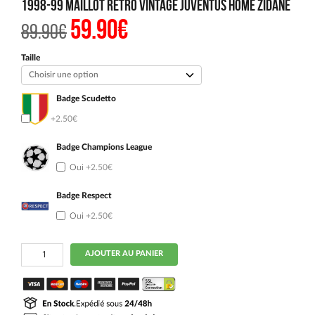
1998-99 Maillot Retro Vintage Juventus Home ZIDANE
59.90
€
Le
Le
89.90
€
prix
prix
initial
actuel
était :
est :
Taille
89.90€.
59.90€.
Badge Scudetto
Oui
+2.50€
Badge Champions League
Oui
+2.50€
Badge Respect
Oui
+2.50€
quantité
AJOUTER AU PANIER
de
1998-
99
Maillot
Retro
Vintage