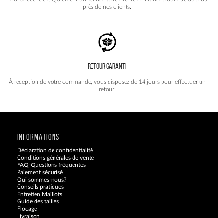
près de nos clients.
RETOUR GARANTI
À réception de votre commande, vous disposez de 14 jours pour effectuer un
retour.
INFORMATIONS
Déclaration de confidentialité
Conditions générales de vente
FAQ-Questions fréquentes
Paiement sécurisé
Qui sommes-nous?
Conseils pratiques
Entretien Maillots
Guide des tailles
Flocage
Livraison