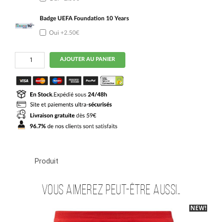
Badge UEFA Foundation 10 Years
Oui
+2.50€
quantité
AJOUTER AU PANIER
de
Maillot
Red
Bull
Leipzig
Kit
Enfant
Domicile
2026
2027
Produit
Vous aimerez peut-être aussi…
NEW!
-40%