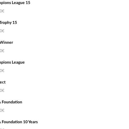
pions League 15
50€
Trophy 15
50€
 Winner
50€
pions League
50€
ect
50€
 Foundation
50€
 Foundation 10 Years