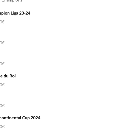
s Champions
pion Liga 23-24
50€
50€
50€
e du Roi
50€
50€
continental Cup 2024
50€