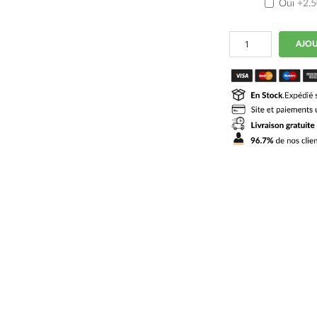
Oui
+2.
quantité
AJOU
de
Maillot
Real
Madrid
2024
2025
Domicile
Rodrygo