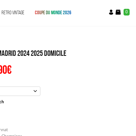
0
RETRO VINTAGE
COUPE DU MONDE 2026
Madrid 2024 2025 Domicile
90
€
Le
x
prix
ial
actuel
t :
est :
90€.
54.90€.
ch
nnat