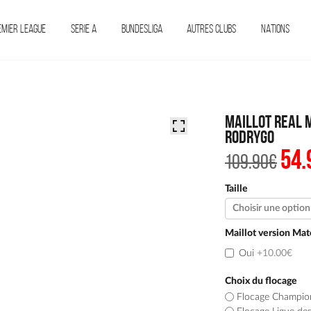
EMIER LEAGUE
SERIE A
BUNDESLIGA
AUTRES CLUBS
NATIONS
Maillot Real 
Rodrygo
54.
Le
109.90
€
pri
init
étai
Taille
109.
Maillot version Mat
Oui
+10.00€
Choix du flocage
Flocage Champio