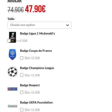
Aguilar
47.90
€
Le
Le
74.90
€
prix
prix
initial
actuel
était :
est :
Taille
74.90€.
47.90€.
Badge Ligue 1 Mcdonald's
Oui
+2.50€
Badge Coupe de France
Oui
+2.50€
Badge Champions League
Oui
+2.50€
Badge Respect
Oui
+2.50€
Badge UEFA Foundation
Oui
+2.50€