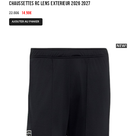
Chaussettes RC Lens Exterieur 2026 2027
Le
Le
22.90
€
14.90
€
prix
prix
AJOUTER AU PANIER
initial
actuel
était :
est :
22.90€.
14.90€.
NEW!
-40%