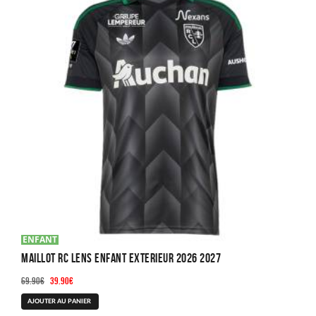
ENFANT
Maillot RC Lens Enfant Exterieur 2026 2027
Le
Le
69.90
€
39.90
€
prix
prix
Ce
AJOUTER AU PANIER
initial
actuel
produit