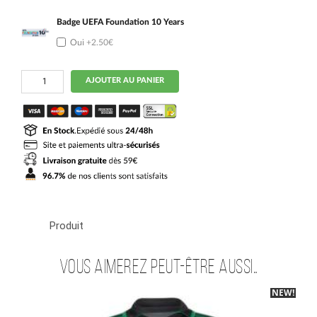
Badge UEFA Foundation 10 Years
Oui
+2.50€
quantité
AJOUTER AU PANIER
de
Maillot
RC
Lens
Kit
Enfant
Exterieur
2026
2027
Aguilar
Produit
Vous aimerez peut-être aussi…
NEW!
-40%