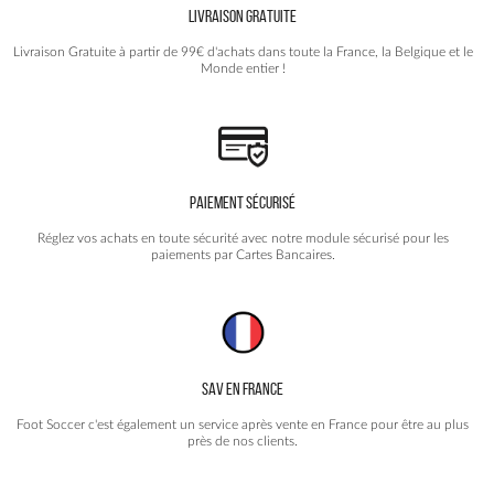
LIVRAISON GRATUITE
sur
la
Livraison Gratuite à partir de 99€ d'achats dans toute la France, la Belgique et le
page
Monde entier !
du
produit
PAIEMENT SÉCURISÉ
Réglez vos achats en toute sécurité avec notre module sécurisé pour les
paiements par Cartes Bancaires.
SAV EN FRANCE
Foot Soccer c'est également un service après vente en France pour être au plus
près de nos clients.