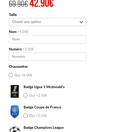
42.90
€
Le
Le
69.90
€
prix
prix
initial
actuel
était :
est :
Taille
69.90€.
42.90€.
Nom
+5.00€
Numéro
+5.00€
Chaussettes
Oui
+8.00€
Badge Ligue 1 Mcdonald's
Oui
+2.50€
Badge Coupe de France
Oui
+2.50€
Badge Champions League