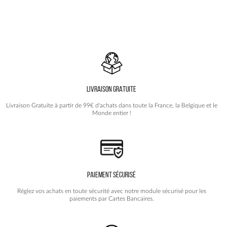
était :
est :
a
99.90€.
59.90€.
plusieurs
variations.
Les
options
peuvent
être
choisies
LIVRAISON GRATUITE
sur
la
Livraison Gratuite à partir de 99€ d'achats dans toute la France, la Belgique et le
page
Monde entier !
du
produit
PAIEMENT SÉCURISÉ
Réglez vos achats en toute sécurité avec notre module sécurisé pour les
paiements par Cartes Bancaires.