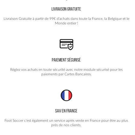
choisies
LIVRAISON GRATUITE
sur
la
Livraison Gratuite à partir de 99€ d'achats dans toute la France, la Belgique et le
page
Monde entier !
du
produit
PAIEMENT SÉCURISÉ
Réglez vos achats en toute sécurité avec notre module sécurisé pour les
paiements par Cartes Bancaires.
SAV EN FRANCE
Foot Soccer c'est également un service après vente en France pour être au plus
près de nos clients.