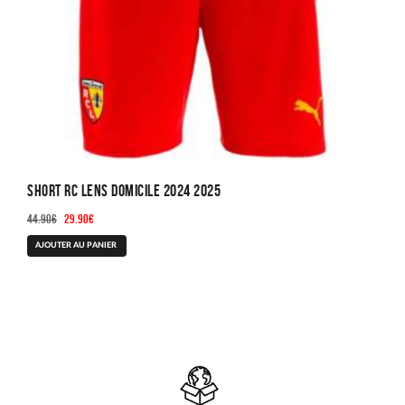
du
produit
Short RC Lens Domicile 2024 2025
Le
Le
44.90
€
29.90
€
prix
prix
Ce
AJOUTER AU PANIER
initial
actuel
produit
était :
est :
a
44.90€.
29.90€.
plusieurs
variations.
Les
options
peuvent
être