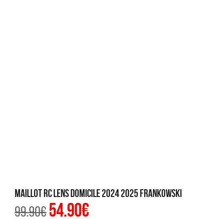
Maillot RC Lens Domicile 2024 2025 Frankowski
54.90
€
Le
Le
99.90
€
prix
prix