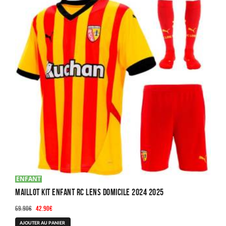
ENFANT
Maillot Kit Enfant RC Lens Domicile 2024 2025
Le
Le
69.90
€
42.90
€
prix
prix
Ce
AJOUTER AU PANIER