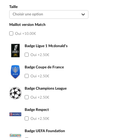
initial
actuel
était :
est :
Taille
99.90€.
54.90€.
Maillot version Match
Oui
+10.00€
Badge Ligue 1 Mcdonald's
Oui
+2.50€
Badge Coupe de France
Oui
+2.50€
Badge Champions League
Oui
+2.50€
Badge Respect
Oui
+2.50€
Badge UEFA Foundation