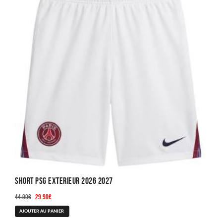
Short PSG Exterieur 2026 2027
Le
Le
44.90
€
29.90
€
prix
prix
Ce
AJOUTER AU PANIER
initial
actuel
produit