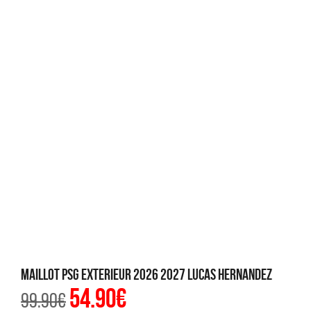
Maillot PSG Exterieur 2026 2027 Lucas Hernandez
54.90
€
Le
Le
99.90
€
prix
prix