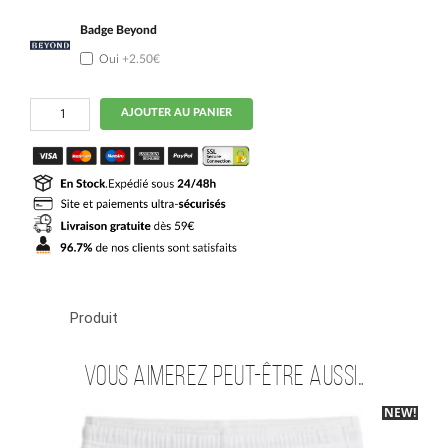
Badge Beyond
Oui
+2.50€
quantité
AJOUTER AU PANIER
de
Maillot
PSG
Exterieur
2026
2027
Lucas
Hernandez
Produit
Vous aimerez peut-être aussi…
NEW!
-40%