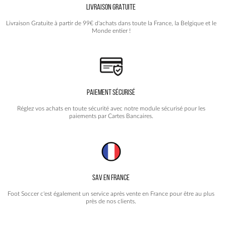
LIVRAISON GRATUITE
sur
la
Livraison Gratuite à partir de 99€ d'achats dans toute la France, la Belgique et le
page
Monde entier !
du
produit
PAIEMENT SÉCURISÉ
Réglez vos achats en toute sécurité avec notre module sécurisé pour les
paiements par Cartes Bancaires.
SAV EN FRANCE
Foot Soccer c'est également un service après vente en France pour être au plus
près de nos clients.