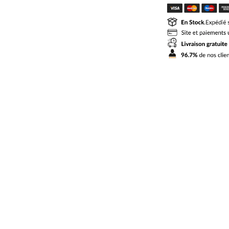
PSG
Exterieur
2026
2027
Doue