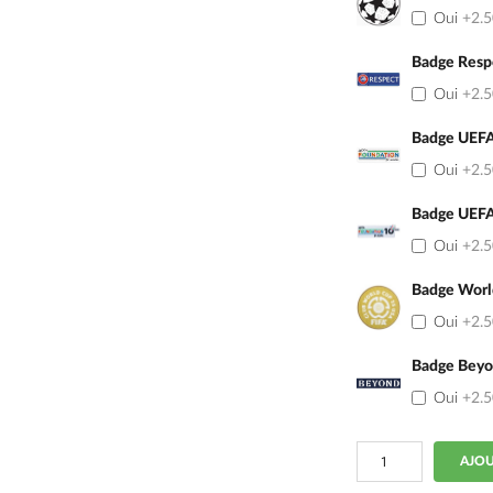
Oui
+2.
Badge Resp
Oui
+2.
Badge UEFA
Oui
+2.
Badge UEFA
Oui
+2.
Badge Worl
Oui
+2.
Badge Bey
Oui
+2.
quantité
AJOU
de
Maillot