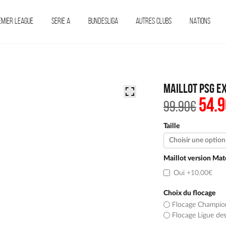
EMIER LEAGUE
SERIE A
BUNDESLIGA
AUTRES CLUBS
NATIONS
Maillot PSG E
54.9
Le
99.90
€
prix
initi
était 
Taille
99.90
Maillot version Mat
Oui
+10.00€
Choix du flocage
Flocage Champio
Flocage Ligue de