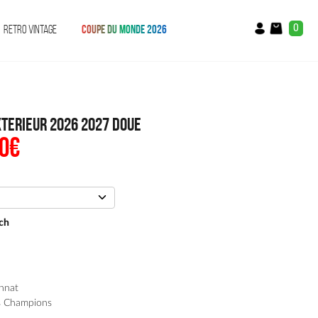
0
RETRO VINTAGE
COUPE DU MONDE 2026
xterieur 2026 2027 Doue
0
€
Le
prix
al
actuel
:
est :
€.
54.90€.
ch
nnat
s Champions