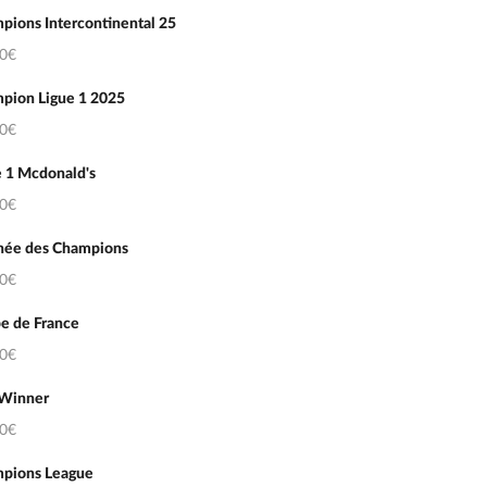
pions Intercontinental 25
50€
pion Ligue 1 2025
00€
e 1 Mcdonald's
50€
hée des Champions
50€
e de France
50€
 Winner
50€
pions League