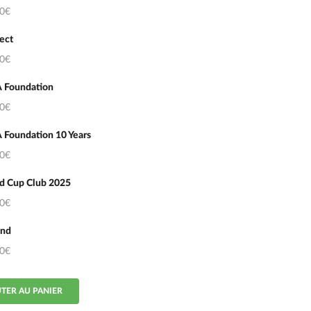
50€
ect
50€
 Foundation
50€
 Foundation 10 Years
50€
d Cup Club 2025
50€
ond
50€
TER AU PANIER