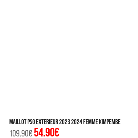
MAILLOT PSG EXTERIEUR 2023 2024 FEMME KIMPEMBE
54.90
€
Le
Le
109.90
€
prix
prix