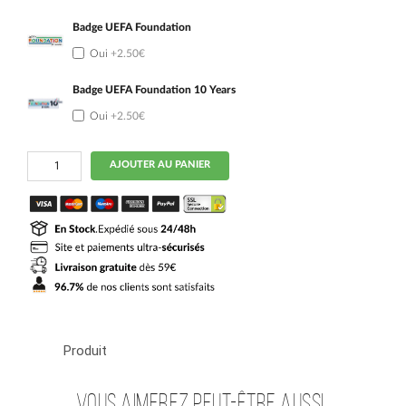
Badge UEFA Foundation
Oui
+2.50€
Badge UEFA Foundation 10 Years
Oui
+2.50€
quantité
AJOUTER AU PANIER
de
Maillot
Portugal
Kit
Enfant
Exterieur
2026
2027
Vitinha
Produit
Vous aimerez peut-être aussi…