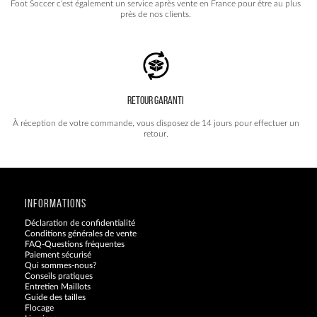
Foot Soccer c'est également un service après vente en France pour être au plus
près de nos clients.
RETOUR GARANTI
À réception de votre commande, vous disposez de 14 jours pour effectuer un
retour.
INFORMATIONS
Déclaration de confidentialité
Conditions générales de vente
FAQ-Questions fréquentes
Paiement sécurisé
Qui sommes-nous?
Conseils pratiques
Entretien Maillots
Guide des tailles
Flocage