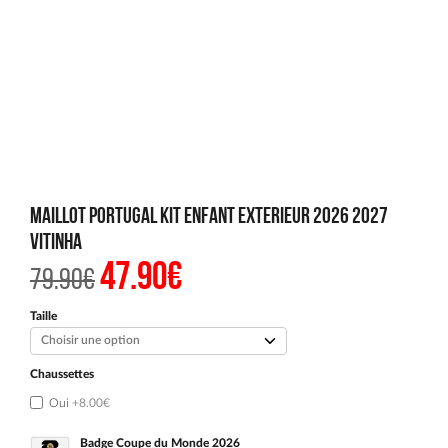
Maillot Portugal Kit Enfant Exterieur 2026 2027
Vitinha
47.90
€
Le
Le
79.90
€
prix
prix
initial
actuel
était :
est :
Taille
79.90€.
47.90€.
Chaussettes
Oui
+8.00€
Badge Coupe du Monde 2026