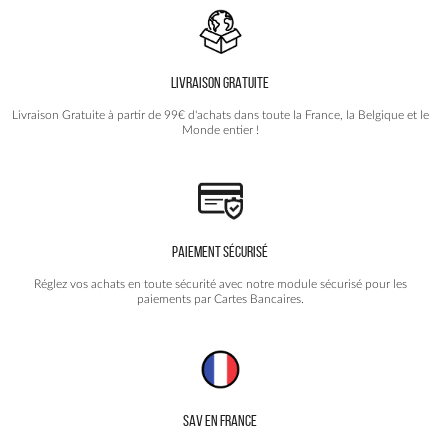
options
peuvent
être
choisies
LIVRAISON GRATUITE
sur
la
Livraison Gratuite à partir de 99€ d'achats dans toute la France, la Belgique et le
page
Monde entier !
du
produit
PAIEMENT SÉCURISÉ
Réglez vos achats en toute sécurité avec notre module sécurisé pour les
paiements par Cartes Bancaires.
SAV EN FRANCE